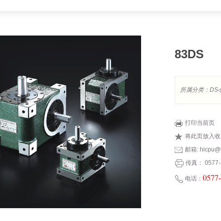
83DS
所属分类：
DS
打印当前页
将此页放入收
邮箱:
hicpu@h
传真： 0577-
0577
电话：