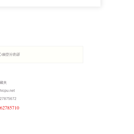
心轴型分割器
藏夹
icpu.net
27875672
-62785710