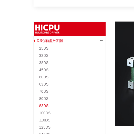
DS心轴型分割器
25DS
32DS
38DS
45DS
60DS
63DS
70DS
80DS
83DS
100DS
110DS
125DS