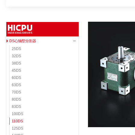
DS心轴型分割器
25DS
32DS
38DS
45DS
60DS
63DS
70DS
80DS
83DS
100DS
110DS
125DS